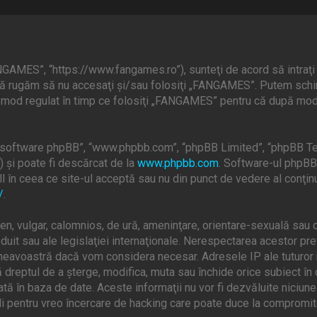
GAMES”, “https://www.fangames.ro”), sunteţi de acord să intraţi 
, vă rugăm să nu accesaţi şi/sau folosiţi „FANGAMES”. Putem schi
în mod regulat în timp ce folosiţi „FANGAMES” pentru că după modif
”, “software phpBB”, “www.phpbb.com”, “phpBB Limited”, “phpBB Te
) şi poate fi descărcat de la
www.phpbb.com
. Software-ul phpBB 
 în ceea ce site-ul acceptă sau nu din punct de vedere al conţinu
/
.
en, vulgar, calomnios, de ură, ameninţare, orientare-sexuală sau o
uit sau ale legislaţiei internaţionale. Nerespectarea acestor pr
mneavoastră dacă vom considera necesar. Adresele IP ale tuturor m
dreptul de a şterge, modifica, muta sau închide orice subiect în 
ată în baza de date. Aceste informaţii nu vor fi dezvăluite niciun
 pentru vreo încercare de hacking care poate duce la compromite