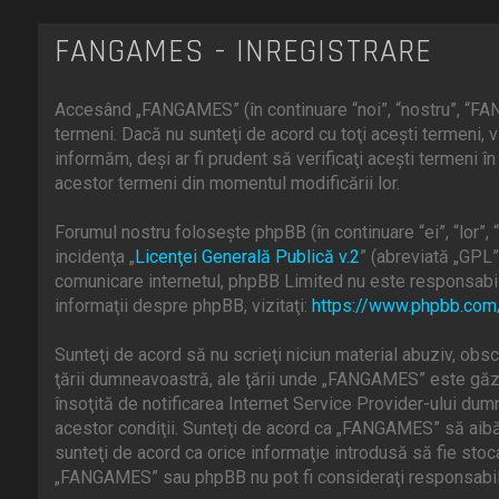
FANGAMES - ÎNREGISTRARE
Accesând „FANGAMES” (în continuare “noi”, “nostru”, “FAN
termeni. Dacă nu sunteţi de acord cu toţi aceşti termeni
informăm, deşi ar fi prudent să verificaţi aceşti termeni 
acestor termeni din momentul modificării lor.
Forumul nostru foloseşte phpBB (în continuare “ei”, “lor
incidenţa „
Licenţei Generală Publică v.2
” (abreviată „GPL”
comunicare internetul, phpBB Limited nu este responsabill
informaţii despre phpBB, vizitaţi:
https://www.phpbb.com
Sunteţi de acord să nu scrieţi niciun material abuziv, obsc
ţării dumneavoastră, ale ţării unde „FANGAMES” este găzd
însoţită de notificarea Internet Service Provider-ului du
acestor condiţii. Sunteţi de acord ca „FANGAMES” să aibă 
sunteţi de acord ca orice informaţie introdusă să fie stoc
„FANGAMES” sau phpBB nu pot fi consideraţi responsabili