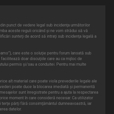
din punct de vedere legal sub incidenţa următorilor
mba aceste reguli oricând şi ne vom strădui să vă
icări sunteţi de acord să intraţi sub incidenţa legală a
ams”), care este o soluţie pentru forum lansată sub
facilitează doar discuţiile care au ca mijloc de
tului permis şi/sau a conduitei. Pentru mai multe
rice alt material care poate viola prevederile legale ale
evederi poate duce la blocarea imediată şi permanentă
esajelor sunt înregistrate pentru a ajuta la respectarea
orice moment în care consideră necesar. Ca utilizator
ei terţe părţi fără consimţământul dumneavoastră, iar
rea datelor.