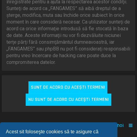
înregistrate pentru a ajuta la respectarea acestor condiţii.
Sunteţi de acord ca „FANGAMES” să aibă dreptul de a
şterge, modifica, muta sau închide orice subiect în orice
moment în care consideră necesar. Ca utilizator sunteţi de
acord ca orice informaţie introdusă să fie stocată în baza
de date. Aceste informaţii nu vor fi dezvăluite niciunei
terţe părţi fără consimţământul dumneavoastră, iar
„FANGAMES” sau phpBB nu pot fi consideraţi responsabili
pentru vreo încercare de hacking care poate duce la
compromiterea datelor.
Acasă
Comunitate
Despre noi
Acest sit foloseşte cookies să te asigure că