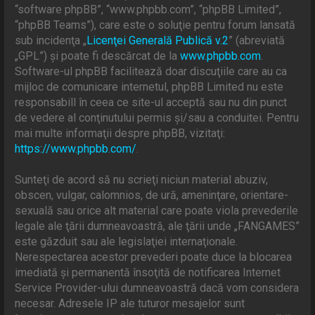
“software phpBB”, “www.phpbb.com”, “phpBB Limited”,
“phpBB Teams”), care este o soluţie pentru forum lansată
sub incidenţa „
Licenţei Generală Publică v.2
” (abreviată
„GPL”) şi poate fi descărcat de la
www.phpbb.com
.
Software-ul phpBB facilitează doar discuţiile care au ca
mijloc de comunicare internetul, phpBB Limited nu este
responsabill în ceea ce site-ul acceptă sau nu din punct
de vedere al conţinutului permis şi/sau a conduitei. Pentru
mai multe informaţii despre phpBB, vizitaţi:
https://www.phpbb.com/
.
Sunteţi de acord să nu scrieţi niciun material abuziv,
obscen, vulgar, calomnios, de ură, ameninţare, orientare-
sexuală sau orice alt material care poate viola prevederile
legale ale ţării dumneavoastră, ale ţării unde „FANGAMES”
este găzduit sau ale legislaţiei internaţionale.
Nerespectarea acestor prevederi poate duce la blocarea
imediată şi permanentă însoţită de notificarea Internet
Service Provider-ului dumneavoastră dacă vom considera
necesar. Adresele IP ale tuturor mesajelor sunt