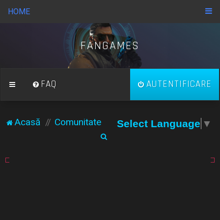
HOME
FANGAMES
FAQ
AUTENTIFICARE
Acasă
Comunitate
Select Language
▼
C
ă
u
t
a
r
e