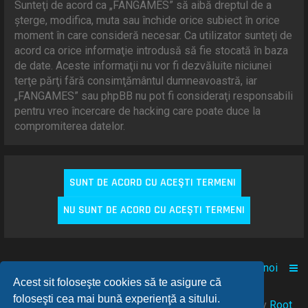
Sunteţi de acord ca „FANGAMES” să aibă dreptul de a
şterge, modifica, muta sau închide orice subiect în orice
moment în care consideră necesar. Ca utilizator sunteţi de
acord ca orice informaţie introdusă să fie stocată în baza
de date. Aceste informaţii nu vor fi dezvăluite niciunei
terţe părţi fără consimţământul dumneavoastră, iar
„FANGAMES” sau phpBB nu pot fi consideraţi responsabili
pentru vreo încercare de hacking care poate duce la
compromiterea datelor.
Acasă
Comunitate
Despre noi
Acest sit foloseşte cookies să te asigure că
foloseşti cea mai bună experienţă a sitului.
© 2021-2025 Powered by
FANGAMES
™
• Design by
Root