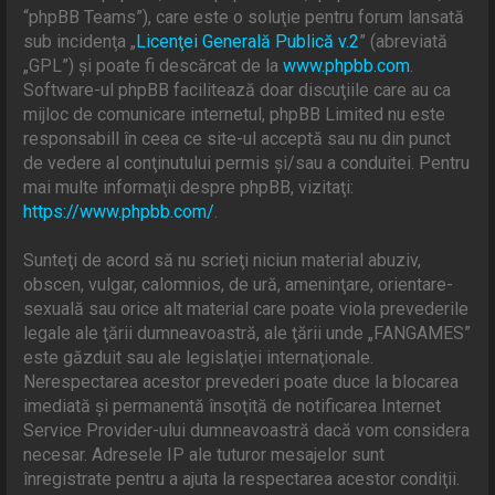
“phpBB Teams”), care este o soluţie pentru forum lansată
sub incidenţa „
Licenţei Generală Publică v.2
” (abreviată
„GPL”) şi poate fi descărcat de la
www.phpbb.com
.
Software-ul phpBB facilitează doar discuţiile care au ca
mijloc de comunicare internetul, phpBB Limited nu este
responsabill în ceea ce site-ul acceptă sau nu din punct
de vedere al conţinutului permis şi/sau a conduitei. Pentru
mai multe informaţii despre phpBB, vizitaţi:
https://www.phpbb.com/
.
Sunteţi de acord să nu scrieţi niciun material abuziv,
obscen, vulgar, calomnios, de ură, ameninţare, orientare-
sexuală sau orice alt material care poate viola prevederile
legale ale ţării dumneavoastră, ale ţării unde „FANGAMES”
este găzduit sau ale legislaţiei internaţionale.
Nerespectarea acestor prevederi poate duce la blocarea
imediată şi permanentă însoţită de notificarea Internet
Service Provider-ului dumneavoastră dacă vom considera
necesar. Adresele IP ale tuturor mesajelor sunt
înregistrate pentru a ajuta la respectarea acestor condiţii.