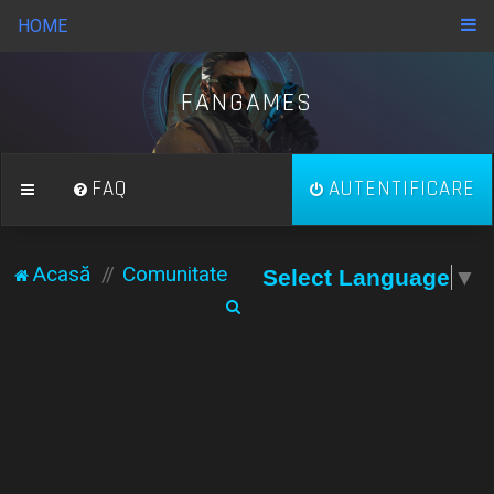
HOME
FANGAMES
FAQ
AUTENTIFICARE
Acasă
Comunitate
Select Language
▼
C
ă
u
t
a
r
e