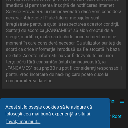
imediată şi permanentă însoţită de notificarea Internet
Service Provider-ului dumneavoastră dacă vom considera
necesar. Adresele IP ale tuturor mesajelor sunt
înregistrate pentru a ajuta la respectarea acestor condiţii.
Sunteţi de acord ca „FANGAMES” să aibă dreptul de a
şterge, modifica, muta sau închide orice subiect în orice
moment în care consideră necesar. Ca utilizator sunteţi de
acord ca orice informaţie introdusă să fie stocată în baza
de date. Aceste informaţii nu vor fi dezvăluite niciunei
terţe părţi fără consimţământul dumneavoastră, iar
„FANGAMES” sau phpBB nu pot fi consideraţi responsabili
pentru vreo încercare de hacking care poate duce la
compromiterea datelor.
Acasă
Comunitate
Despre noi
Acest sit foloseşte cookies să te asigure că
foloseşti cea mai bună experienţă a sitului.
© 2021-2025 Powered by
FANGAMES
™
• Design by
Root
Învaţă mai mult...