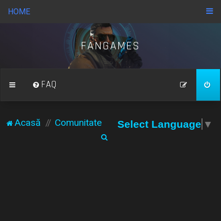
HOME
FANGAMES
FAQ
Acasă
Comunitate
Select Language
▼
C
ă
u
t
a
r
e