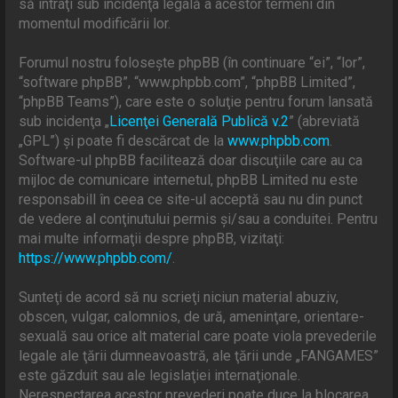
să intraţi sub incidenţa legală a acestor termeni din
momentul modificării lor.
Forumul nostru foloseşte phpBB (în continuare “ei”, “lor”,
“software phpBB”, “www.phpbb.com”, “phpBB Limited”,
“phpBB Teams”), care este o soluţie pentru forum lansată
sub incidenţa „
Licenţei Generală Publică v.2
” (abreviată
„GPL”) şi poate fi descărcat de la
www.phpbb.com
.
Software-ul phpBB facilitează doar discuţiile care au ca
mijloc de comunicare internetul, phpBB Limited nu este
responsabill în ceea ce site-ul acceptă sau nu din punct
de vedere al conţinutului permis şi/sau a conduitei. Pentru
mai multe informaţii despre phpBB, vizitaţi:
https://www.phpbb.com/
.
Sunteţi de acord să nu scrieţi niciun material abuziv,
obscen, vulgar, calomnios, de ură, ameninţare, orientare-
sexuală sau orice alt material care poate viola prevederile
legale ale ţării dumneavoastră, ale ţării unde „FANGAMES”
este găzduit sau ale legislaţiei internaţionale.
Nerespectarea acestor prevederi poate duce la blocarea