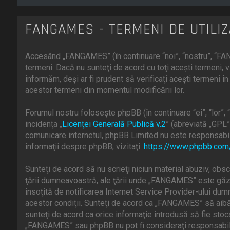
FANGAMES - TERMENI DE UTILI
Accesând „FANGAMES” (în continuare “noi”, “nostru”, “FAN
termeni. Dacă nu sunteţi de acord cu toţi aceşti termeni
informăm, deşi ar fi prudent să verificaţi aceşti termeni 
acestor termeni din momentul modificării lor.
Forumul nostru foloseşte phpBB (în continuare “ei”, “lor
incidenţa „
Licenţei Generală Publică v.2
” (abreviată „GPL”
comunicare internetul, phpBB Limited nu este responsabill
informaţii despre phpBB, vizitaţi:
https://www.phpbb.com
Sunteţi de acord să nu scrieţi niciun material abuziv, obsc
ţării dumneavoastră, ale ţării unde „FANGAMES” este găzd
însoţită de notificarea Internet Service Provider-ului du
acestor condiţii. Sunteţi de acord ca „FANGAMES” să aibă 
sunteţi de acord ca orice informaţie introdusă să fie stoc
„FANGAMES” sau phpBB nu pot fi consideraţi responsabili