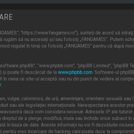
ZARE
GAMES”, “https://www.fangames.ro”), sunteţi de acord să intraţi 
, vă rugăm să nu accesaţi şi/sau folosiţi „FANGAMES”. Putem schi
în mod regulat în timp ce folosiţi „FANGAMES” pentru că după modif
”, “software phpBB”, “www.phpbb.com”, “phpBB Limited”, “phpBB Te
) şi poate fi descărcat de la
www.phpbb.com
. Software-ul phpBB 
 în ceea ce site-ul acceptă sau nu din punct de vedere al conţinu
/
.
en, vulgar, calomnios, de ură, ameninţare, orientare-sexuală sau o
uit sau ale legislaţiei internaţionale. Nerespectarea acestor pr
mneavoastră dacă vom considera necesar. Adresele IP ale tuturor m
dreptul de a şterge, modifica, muta sau închide orice subiect în 
ată în baza de date. Aceste informaţii nu vor fi dezvăluite niciun
 pentru vreo încercare de hacking care poate duce la compromite