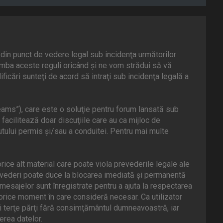
din punct de vedere legal sub incidenţa următorilor
mba aceste reguli oricând şi ne vom strădui să vă
icări sunteţi de acord să intraţi sub incidenţa legală a
ams”), care este o soluţie pentru forum lansată sub
facilitează doar discuţiile care au ca mijloc de
tului permis şi/sau a conduitei. Pentru mai multe
rice alt material care poate viola prevederile legale ale
evederi poate duce la blocarea imediată şi permanentă
esajelor sunt înregistrate pentru a ajuta la respectarea
orice moment în care consideră necesar. Ca utilizator
ei terţe părţi fără consimţământul dumneavoastră, iar
rea datelor.