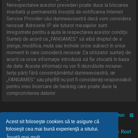
Nerespectarea acestor prevederi poate duce la blocarea
imediată şi permanentă însoţită de notificarea Internet
Service Provider-ului dumneavoastră dacă vom considera
necesar. Adresele IP ale tuturor mesajelor sunt
înregistrate pentru a ajuta la respectarea acestor condiţii.
Sunteţi de acord ca „FANGAMES” să aibă dreptul de a
şterge, modifica, muta sau închide orice subiect în orice
moment în care consideră necesar. Ca utilizator sunteţi de
acord ca orice informaţie introdusă să fie stocată în baza
de date. Aceste informaţii nu vor fi dezvăluite niciunei
terţe părţi fără consimţământul dumneavoastră, iar
„FANGAMES” sau phpBB nu pot fi consideraţi responsabili
pentru vreo încercare de hacking care poate duce la
compromiterea datelor.
Acasă
Comunitate
Despre noi
Acest sit foloseşte cookies să te asigure că
foloseşti cea mai bună experienţă a sitului.
© 2021-2025 Powered by
FANGAMES
™
• Design by
Root
Învaţă mai mult...