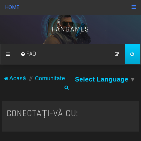
HOME
FANGAMES
FAQ
Acasă
Comunitate
Select Language
▼
C
ă
u
CONECTAȚI-VĂ CU:
t
a
r
e