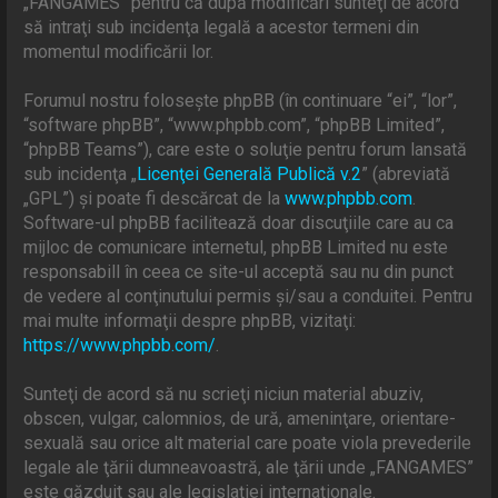
„FANGAMES” pentru că după modificări sunteţi de acord
să intraţi sub incidenţa legală a acestor termeni din
momentul modificării lor.
Forumul nostru foloseşte phpBB (în continuare “ei”, “lor”,
“software phpBB”, “www.phpbb.com”, “phpBB Limited”,
“phpBB Teams”), care este o soluţie pentru forum lansată
sub incidenţa „
Licenţei Generală Publică v.2
” (abreviată
„GPL”) şi poate fi descărcat de la
www.phpbb.com
.
Software-ul phpBB facilitează doar discuţiile care au ca
mijloc de comunicare internetul, phpBB Limited nu este
responsabill în ceea ce site-ul acceptă sau nu din punct
de vedere al conţinutului permis şi/sau a conduitei. Pentru
mai multe informaţii despre phpBB, vizitaţi:
https://www.phpbb.com/
.
Sunteţi de acord să nu scrieţi niciun material abuziv,
obscen, vulgar, calomnios, de ură, ameninţare, orientare-
sexuală sau orice alt material care poate viola prevederile
legale ale ţării dumneavoastră, ale ţării unde „FANGAMES”
este găzduit sau ale legislaţiei internaţionale.