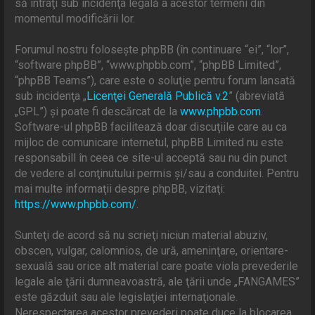
să intraţi sub incidenţa legală a acestor termeni din
momentul modificării lor.
Forumul nostru foloseşte phpBB (în continuare “ei”, “lor”,
“software phpBB”, “www.phpbb.com”, “phpBB Limited”,
“phpBB Teams”), care este o soluţie pentru forum lansată
sub incidenţa „
Licenţei Generală Publică v.2
” (abreviată
„GPL”) şi poate fi descărcat de la
www.phpbb.com
.
Software-ul phpBB facilitează doar discuţiile care au ca
mijloc de comunicare internetul, phpBB Limited nu este
responsabill în ceea ce site-ul acceptă sau nu din punct
de vedere al conţinutului permis şi/sau a conduitei. Pentru
mai multe informaţii despre phpBB, vizitaţi:
https://www.phpbb.com/
.
Sunteţi de acord să nu scrieţi niciun material abuziv,
obscen, vulgar, calomnios, de ură, ameninţare, orientare-
sexuală sau orice alt material care poate viola prevederile
legale ale ţării dumneavoastră, ale ţării unde „FANGAMES”
este găzduit sau ale legislaţiei internaţionale.
Nerespectarea acestor prevederi poate duce la blocarea