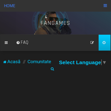
HOME
FANGAMES
FAQ
Acasă
Comunitate
Select Language
▼
C
ă
u
t
a
r
e