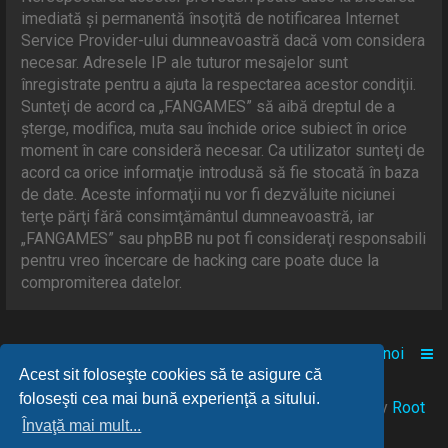
imediată şi permanentă însoţită de notificarea Internet
Service Provider-ului dumneavoastră dacă vom considera
necesar. Adresele IP ale tuturor mesajelor sunt
înregistrate pentru a ajuta la respectarea acestor condiţii.
Sunteţi de acord ca „FANGAMES” să aibă dreptul de a
şterge, modifica, muta sau închide orice subiect în orice
moment în care consideră necesar. Ca utilizator sunteţi de
acord ca orice informaţie introdusă să fie stocată în baza
de date. Aceste informaţii nu vor fi dezvăluite niciunei
terţe părţi fără consimţământul dumneavoastră, iar
„FANGAMES” sau phpBB nu pot fi consideraţi responsabili
pentru vreo încercare de hacking care poate duce la
compromiterea datelor.
Acasă
Comunitate
Despre noi
Acest sit foloseşte cookies să te asigure că
foloseşti cea mai bună experienţă a sitului.
© 2021-2025 Powered by
FANGAMES
™
• Design by
Root
Învaţă mai mult...