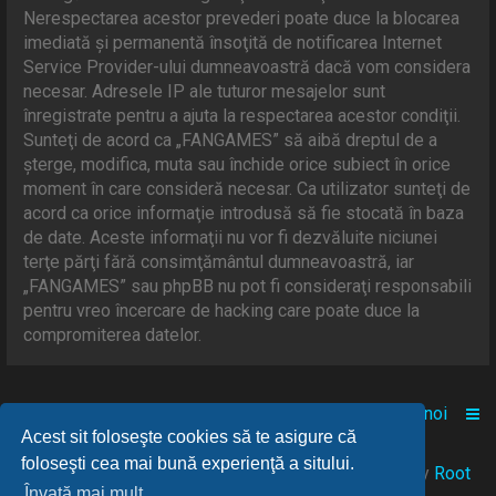
Nerespectarea acestor prevederi poate duce la blocarea
imediată şi permanentă însoţită de notificarea Internet
Service Provider-ului dumneavoastră dacă vom considera
necesar. Adresele IP ale tuturor mesajelor sunt
înregistrate pentru a ajuta la respectarea acestor condiţii.
Sunteţi de acord ca „FANGAMES” să aibă dreptul de a
şterge, modifica, muta sau închide orice subiect în orice
moment în care consideră necesar. Ca utilizator sunteţi de
acord ca orice informaţie introdusă să fie stocată în baza
de date. Aceste informaţii nu vor fi dezvăluite niciunei
terţe părţi fără consimţământul dumneavoastră, iar
„FANGAMES” sau phpBB nu pot fi consideraţi responsabili
pentru vreo încercare de hacking care poate duce la
compromiterea datelor.
Acasă
Comunitate
Despre noi
Acest sit foloseşte cookies să te asigure că
foloseşti cea mai bună experienţă a sitului.
© 2021-2025 Powered by
FANGAMES
™
• Design by
Root
Învaţă mai mult...