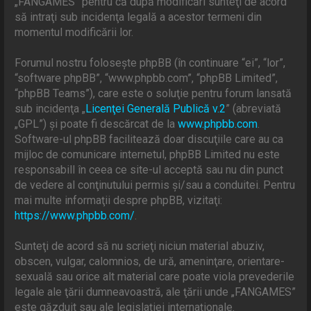
„FANGAMES” pentru că după modificări sunteţi de acord
să intraţi sub incidenţa legală a acestor termeni din
momentul modificării lor.
Forumul nostru foloseşte phpBB (în continuare “ei”, “lor”,
“software phpBB”, “www.phpbb.com”, “phpBB Limited”,
“phpBB Teams”), care este o soluţie pentru forum lansată
sub incidenţa „
Licenţei Generală Publică v.2
” (abreviată
„GPL”) şi poate fi descărcat de la
www.phpbb.com
.
Software-ul phpBB facilitează doar discuţiile care au ca
mijloc de comunicare internetul, phpBB Limited nu este
responsabill în ceea ce site-ul acceptă sau nu din punct
de vedere al conţinutului permis şi/sau a conduitei. Pentru
mai multe informaţii despre phpBB, vizitaţi:
https://www.phpbb.com/
.
Sunteţi de acord să nu scrieţi niciun material abuziv,
obscen, vulgar, calomnios, de ură, ameninţare, orientare-
sexuală sau orice alt material care poate viola prevederile
legale ale ţării dumneavoastră, ale ţării unde „FANGAMES”
este găzduit sau ale legislaţiei internaţionale.