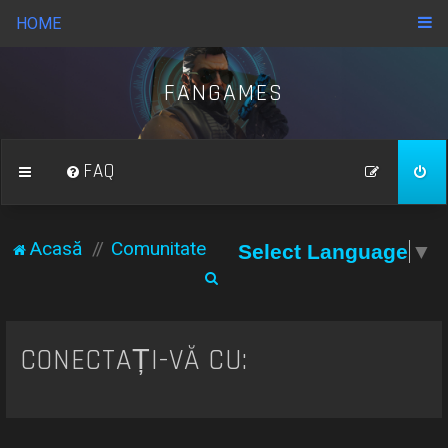
HOME
FANGAMES
FAQ
Acasă
Comunitate
Select Language
▼
C
ă
u
CONECTAȚI-VĂ CU:
t
a
r
e