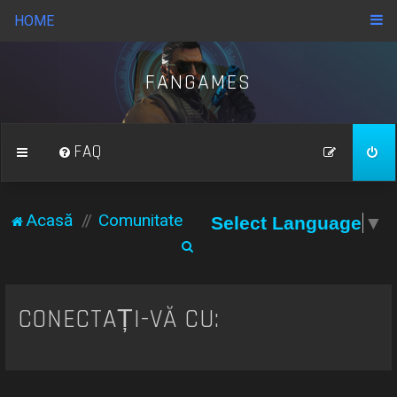
HOME
FANGAMES
FAQ
Acasă
Comunitate
Select Language
▼
C
ă
u
CONECTAȚI-VĂ CU:
t
a
r
e