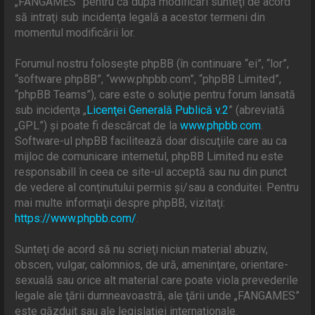
„FANGAMES” pentru că după modificări sunteţi de acord
să intraţi sub incidenţa legală a acestor termeni din
momentul modificării lor.
Forumul nostru foloseşte phpBB (în continuare “ei”, “lor”,
“software phpBB”, “www.phpbb.com”, “phpBB Limited”,
“phpBB Teams”), care este o soluţie pentru forum lansată
sub incidenţa „
Licenţei Generală Publică v.2
” (abreviată
„GPL”) şi poate fi descărcat de la
www.phpbb.com
.
Software-ul phpBB facilitează doar discuţiile care au ca
mijloc de comunicare internetul, phpBB Limited nu este
responsabill în ceea ce site-ul acceptă sau nu din punct
de vedere al conţinutului permis şi/sau a conduitei. Pentru
mai multe informaţii despre phpBB, vizitaţi:
https://www.phpbb.com/
.
Sunteţi de acord să nu scrieţi niciun material abuziv,
obscen, vulgar, calomnios, de ură, ameninţare, orientare-
sexuală sau orice alt material care poate viola prevederile
legale ale ţării dumneavoastră, ale ţării unde „FANGAMES”
este găzduit sau ale legislaţiei internaţionale.