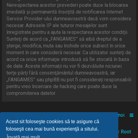
Nerespectarea acestor prevederi poate duce la blocarea
imediată şi permanentă însoţită de notificarea Internet
Service Provider-ului dumneavoastră dacă vom considera
necesar. Adresele IP ale tuturor mesajelor sunt
înregistrate pentru a ajuta la respectarea acestor condiţii.
Sunteţi de acord ca „FANGAMES” să aibă dreptul de a
şterge, modifica, muta sau închide orice subiect în orice
moment în care consideră necesar. Ca utilizator sunteţi de
acord ca orice informaţie introdusă să fie stocată în baza
de date. Aceste informaţii nu vor fi dezvăluite niciunei
terţe părţi fără consimţământul dumneavoastră, iar
„FANGAMES” sau phpBB nu pot fi consideraţi responsabili
pentru vreo încercare de hacking care poate duce la
compromiterea datelor.
Acasă
Comunitate
Despre noi
Acest sit foloseşte cookies să te asigure că
foloseşti cea mai bună experienţă a sitului.
© 2021-2025 Powered by
FANGAMES
™
• Design by
Root
Învaţă mai mult...