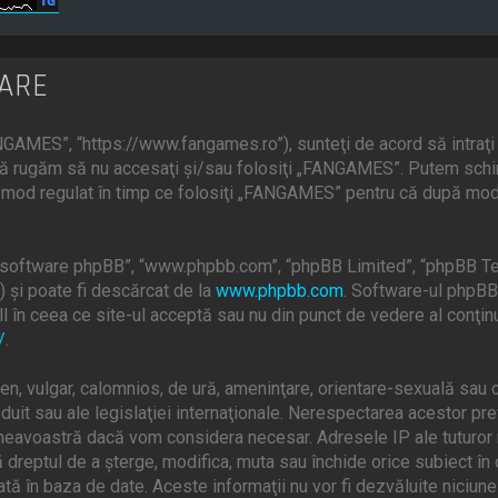
ZARE
GAMES”, “https://www.fangames.ro”), sunteţi de acord să intraţi 
, vă rugăm să nu accesaţi şi/sau folosiţi „FANGAMES”. Putem schi
în mod regulat în timp ce folosiţi „FANGAMES” pentru că după modif
”, “software phpBB”, “www.phpbb.com”, “phpBB Limited”, “phpBB Te
) şi poate fi descărcat de la
www.phpbb.com
. Software-ul phpBB 
 în ceea ce site-ul acceptă sau nu din punct de vedere al conţinu
/
.
en, vulgar, calomnios, de ură, ameninţare, orientare-sexuală sau o
uit sau ale legislaţiei internaţionale. Nerespectarea acestor pr
mneavoastră dacă vom considera necesar. Adresele IP ale tuturor m
dreptul de a şterge, modifica, muta sau închide orice subiect în 
ată în baza de date. Aceste informaţii nu vor fi dezvăluite niciun