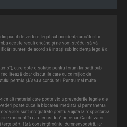
din punct de vedere legal sub incidenţa următorilor
mba aceste reguli oricând şi ne vom strădui să vă
icări sunteţi de acord să intraţi sub incidenţa legală a
ams”), care este o soluţie pentru forum lansată sub
facilitează doar discuţiile care au ca mijloc de
tului permis şi/sau a conduitei. Pentru mai multe
rice alt material care poate viola prevederile legale ale
evederi poate duce la blocarea imediată şi permanentă
esajelor sunt înregistrate pentru a ajuta la respectarea
orice moment în care consideră necesar. Ca utilizator
ei terţe părţi fără consimţământul dumneavoastră, iar