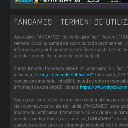
FANGAMES - TERMENI DE UTILI
Accesând „FANGAMES” (în continuare “noi”, “nostru”, “FAN
termeni. Dacă nu sunteţi de acord cu toţi aceşti termeni
informăm, deşi ar fi prudent să verificaţi aceşti termeni 
acestor termeni din momentul modificării lor.
Forumul nostru foloseşte phpBB (în continuare “ei”, “lor
incidenţa „
Licenţei Generală Publică v.2
” (abreviată „GPL”
comunicare internetul, phpBB Limited nu este responsabill
informaţii despre phpBB, vizitaţi:
https://www.phpbb.com
Sunteţi de acord să nu scrieţi niciun material abuziv, obsc
ţării dumneavoastră, ale ţării unde „FANGAMES” este găzd
însoţită de notificarea Internet Service Provider-ului du
acestor condiţii. Sunteţi de acord ca „FANGAMES” să aibă 
sunteţi de acord ca orice informaţie introdusă să fie stoc