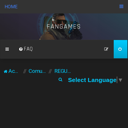
HOME
FANGAMES
FAQ
Acasă
Comunitate
REGULAMENT GENERAL
C
Select Language
▼
ă
u
t
a
r
e