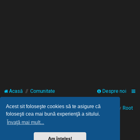
Acasă
Comunitate
Despre noi
Acest sit foloseşte cookies să te asigure că
© 2021-2025 Powered by
FANGAMES
™
• Design by
Root
foloseşti cea mai bună experienţă a sitului.
Învaţă mai mult...
Am înţeles!