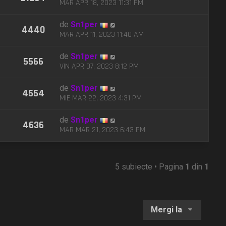
MAR APR 18, 2023 11:31 PM
de
Sn1per
4440
MAR APR 11, 2023 11:40 AM
de
Sn1per
5566
VIN APR 07, 2023 8:12 PM
de
Sn1per
4554
MIE MAR 22, 2023 4:31 PM
de
Sn1per
4636
MAR MAR 21, 2023 6:43 PM
5 subiecte • Pagina
1
din
1
Mergi la