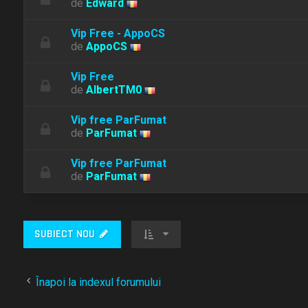
de
Edward
Vip Free - AppoCS
de
AppoCS
Vip Free
de
AlbertTM0
Vip free ParFumat
de
ParFumat
Vip free ParFumat
de
ParFumat
SUBIECT NOU
Înapoi la indexul forumului