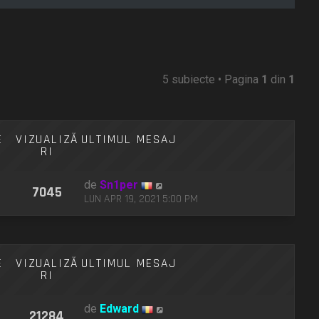
5 subiecte • Pagina
1
din
1
E
VIZUALIZĂ
ULTIMUL MESAJ
RI
de
Sn1per
7045
LUN APR 19, 2021 5:00 PM
E
VIZUALIZĂ
ULTIMUL MESAJ
RI
de
Edward
21284