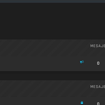
re avansată
MESAJ
0
MESAJ
0