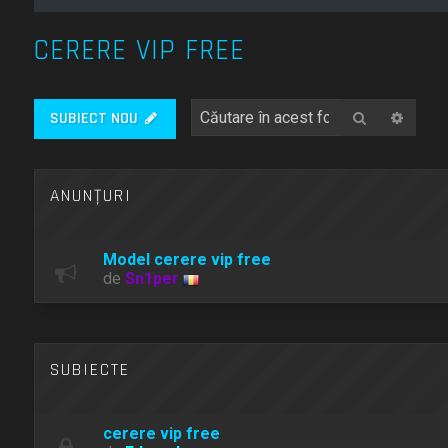
CERERE VIP FREE
Căutare
Căuta
SUBIECT NOU
ANUNŢURI
Model cerere vip free
de
Sn1per
SUBIECTE
cerere vip free