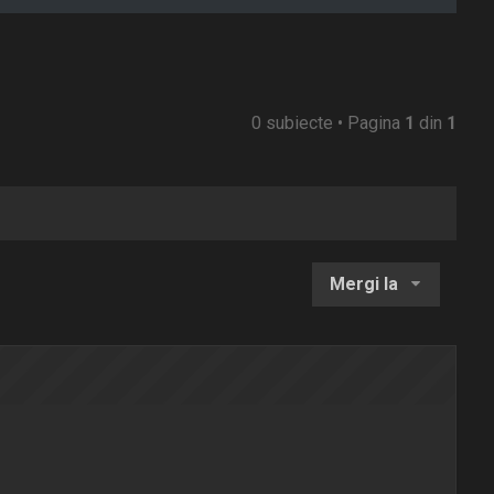
0 subiecte • Pagina
1
din
1
Mergi la