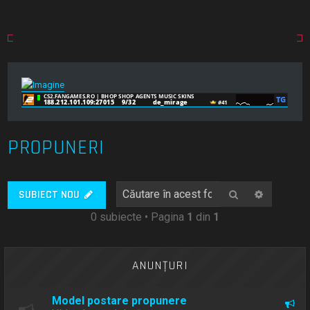
PROPUNERI
Căutare
Căutare
SUBIECT NOU
0 subiecte • Pagina
1
din
1
ANUNŢURI
Model postare propunere