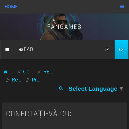
HOME
FANGAMES
FAQ
Acasă
Comunitate
REGULAMENT GENERAL
Regulament forum
Propuneri
C
Select Language
▼
ă
u
t
CONECTAȚI-VĂ CU:
a
r