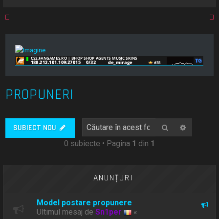
PROPUNERI
Căutare
Căutare
SUBIECT NOU
0 subiecte • Pagina
1
din
1
ANUNŢURI
Model postare propunere
Ultimul mesaj de
Sn1per
«