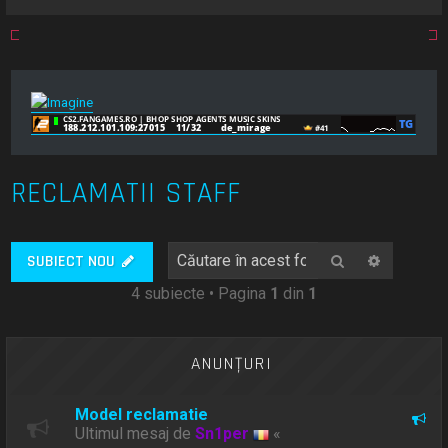
RECLAMATII STAFF
Căutare
Căutare
SUBIECT NOU
4 subiecte • Pagina
1
din
1
ANUNŢURI
Model reclamatie
Ultimul mesaj de
Sn1per
«