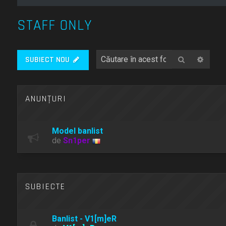
STAFF ONLY
Căutare
Căuta
SUBIECT NOU
ANUNŢURI
Model banlist
de
Sn1per
SUBIECTE
Banlist - V1[m]eR