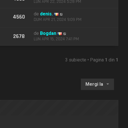
LUN APR 22, 2024 5:28 PM
de
denis.
4560
DUM APR 21, 2024 9:09 PM
de
Bogdan
2678
LUN APR 15, 2024 7:41 PM
3 subiecte • Pagina
1
din
1
Mergi la