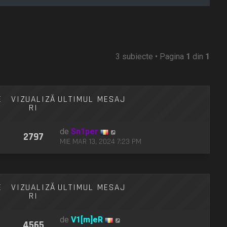
3 subiecte • Pagina
1
din
1
E
VIZUALIZĂ
ULTIMUL MESAJ
RI
de
Sn1per
2797
MIE MAR 13, 2024 7:23 PM
E
VIZUALIZĂ
ULTIMUL MESAJ
RI
de
V1[m]eR
4565