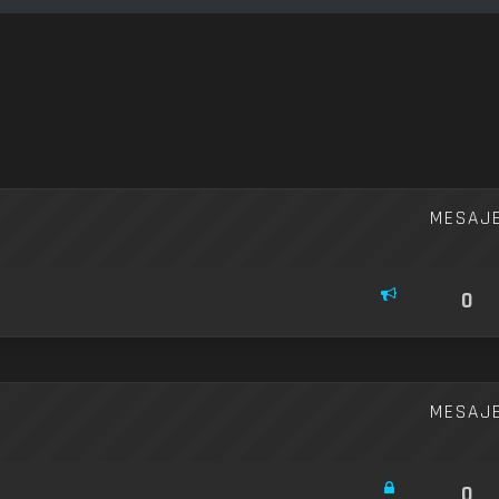
re avansată
MESAJ
0
MESAJ
0