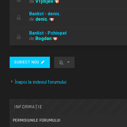
de
V1[m]eR
Banlist - denis.
de
denis.
Banlist - Pshiopat
de
Bogdan
SUBIECT NOU
Înapoi la indexul forumului
INFORMAŢIE
PERMISIUNILE FORUMULUI