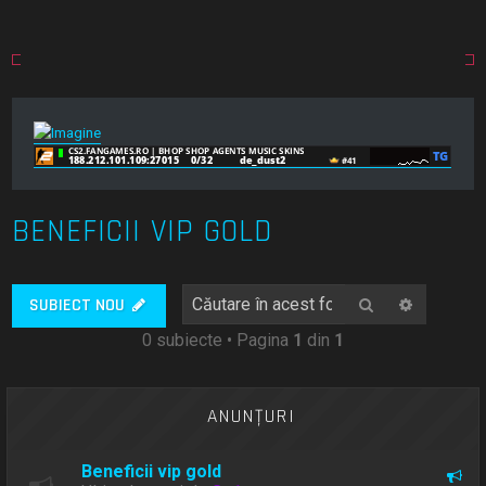
BENEFICII VIP GOLD
Căutare
Căutare
SUBIECT NOU
0 subiecte • Pagina
1
din
1
ANUNŢURI
Beneficii vip gold