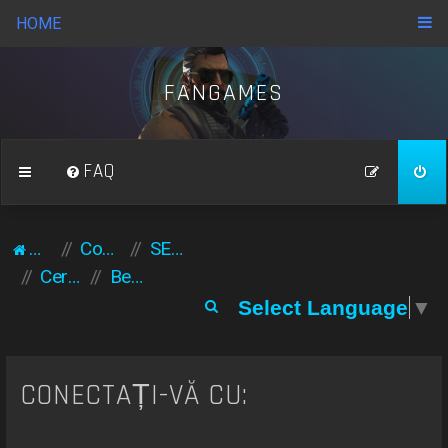
HOME
FANGAMES
FAQ
Acasă
Comunitate
SERVERE ACCESE
Cereri / accese servere
Beneficii vip gold
C
Select Language
▼
ă
u
t
CONECTAȚI-VĂ CU:
a
r