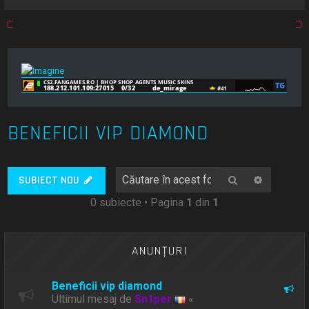
BENEFICII VIP DIAMOND
Căutare
Căutare
SUBIECT NOU
0 subiecte • Pagina
1
din
1
ANUNŢURI
Beneficii vip diamond
Ultimul mesaj de
Sn1per
«