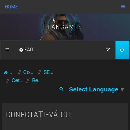
HOME
FANGAMES
FAQ
Acasă
Comunitate
SERVERE ACCESE
Cereri / accese servere
Beneficii vip diamond
C
Select Language
▼
ă
u
t
CONECTAȚI-VĂ CU:
a
r