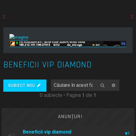
BENEFICII VIP DIAMOND
Căutare
Căutare
SUBIECT NOU
0 subiecte • Pagina
1
din
1
ANUNŢURI
Beneficii vip diamond