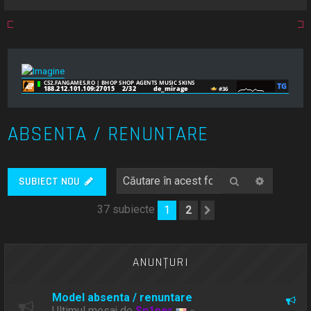
ABSENTA / RENUNTARE
Căutare
Căutare
SUBIECT NOU
37 subiecte
1
2
Următorul
ANUNŢURI
Model absenta / renuntare
Ultimul mesaj de
Sn1per
«