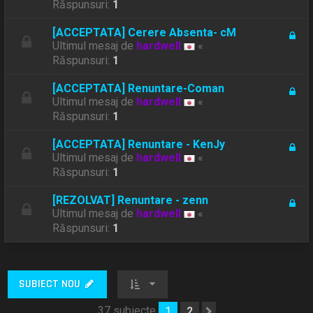
Răspunsuri:
1
[ACCEPTATA] Cerere Absenta- cM
Ultimul mesaj de
hardwell
«
Răspunsuri:
1
[ACCEPTATA] Renuntare-Coman
Ultimul mesaj de
hardwell
«
Răspunsuri:
1
[ACCEPTATA] Renuntare - KenJy
Ultimul mesaj de
hardwell
«
Răspunsuri:
1
[REZOLVAT] Renuntare - zenn
Ultimul mesaj de
hardwell
«
Răspunsuri:
1
SUBIECT NOU
37 subiecte
1
2
Următorul