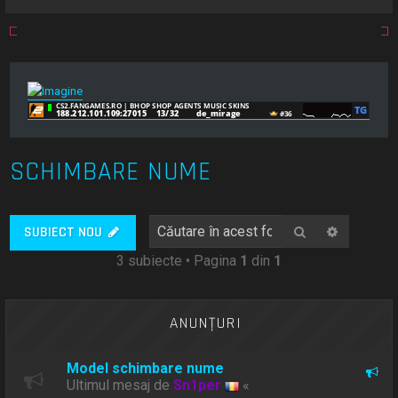
SCHIMBARE NUME
Căutare
Căutare
SUBIECT NOU
3 subiecte • Pagina
1
din
1
ANUNŢURI
Model schimbare nume
Ultimul mesaj de
Sn1per
«