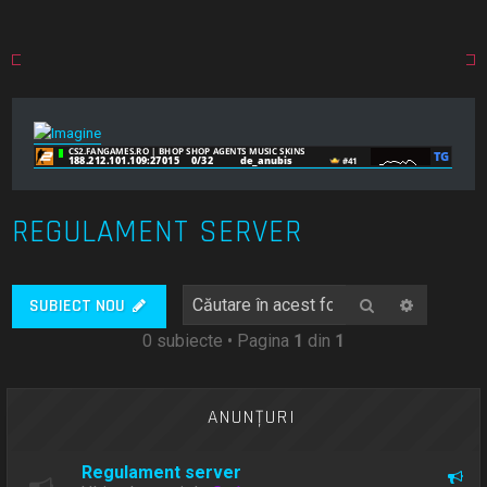
REGULAMENT SERVER
Căutare
Căutare
SUBIECT NOU
0 subiecte • Pagina
1
din
1
ANUNŢURI
Regulament server