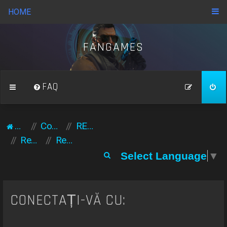
HOME
FANGAMES
FAQ
Acasă
Comunitate
REGULAMENT GENERAL
Regulament server
Regulament server
C
Select Language
▼
ă
u
t
CONECTAȚI-VĂ CU:
a
r