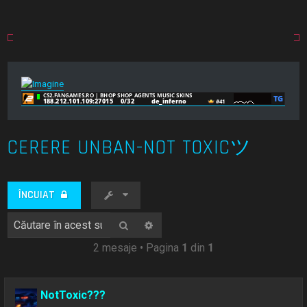
CERERE UNBAN-NOT TOXICツ
ÎNCUIAT
Căutare
Căutare avansată
2 mesaje • Pagina
1
din
1
NotToxic???