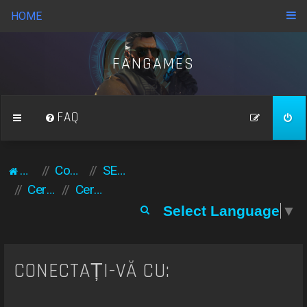
HOME
FANGAMES
FAQ
Acasă
Comunitate
SERVERE ACCESE
Cereri / accese servere
Cerere unban
C
Select Language
▼
ă
u
t
CONECTAȚI-VĂ CU:
a
r