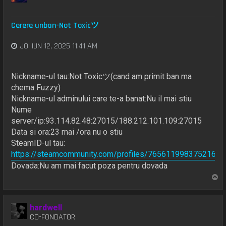
Cerere unban-Not Toxicツ
JOI IUN 12, 2025 11:41 AM
Nickname-ul tau:Not Toxicツ(cand am primit ban ma
chema Fuzzy)
Nickname-ul adminului care te-a banat:Nu il mai stiu
Nume
server/ip:93.114.82.48:27015/188.212.101.109:27015
Data si ora:23 mai /ora nu o stiu
SteamID-ul tau:
https://steamcommunity.com/profiles/76561199837521650
Dovada:Nu am mai facut poza pentru dovada
S
u
s
hardwell
CO-FONDATOR