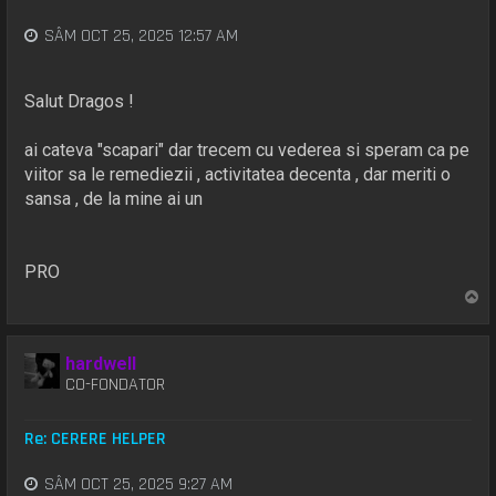
SÂM OCT 25, 2025 12:57 AM
Salut Dragos !
ai cateva "scapari" dar trecem cu vederea si speram ca pe
viitor sa le remediezii , activitatea decenta , dar meriti o
sansa , de la mine ai un
PRO
S
u
s
hardwell
CO-FONDATOR
Re: CERERE HELPER
SÂM OCT 25, 2025 9:27 AM