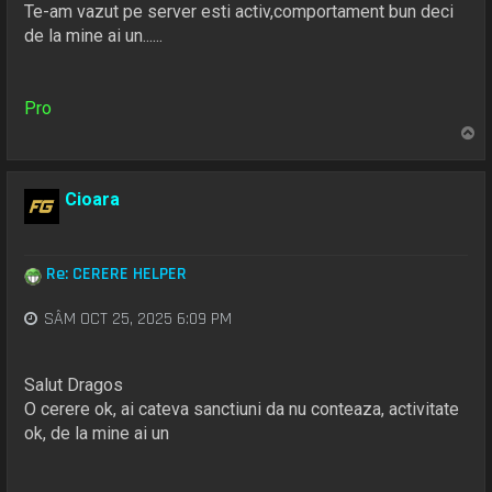
Te-am vazut pe server esti activ,comportament bun deci
de la mine ai un......
Pro
S
u
s
Cioara
Re: CERERE HELPER
SÂM OCT 25, 2025 6:09 PM
Salut Dragos
O cerere ok, ai cateva sanctiuni da nu conteaza, activitate
ok, de la mine ai un