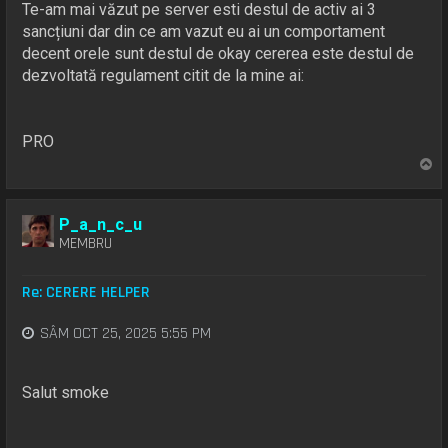
Te-am mai văzut pe server esti destul de activ ai 3
sancțiuni dar din ce am vazut eu ai un comportament
decent orele sunt destul de okay cererea este destul de
dezvoltată regulament citit de la mine ai:
PRO
S
u
s
P_a_n_c_u
MEMBRU
Re: CERERE HELPER
SÂM OCT 25, 2025 5:55 PM
Salut smoke