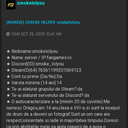
smokelolyou
[REMOVE] CERERE HELPER-smokelolyou
SÂM OCT 25, 2025 12:47 AM
★ Nickname:smokelolyou
★ Nume server / IP:fangames.ro
★ Discord(ID):smoke_lolyou
★ SteamID(64):76561199201069123
★ Cont cu prime (Da/Nu):Da
★ Varsta minima (14 ani):14
★ Te-ai alaturat grupului de Steam?:da
★ Te-ai alaturat serverului de Discord?:da
★ O autocaracterizare a ta (minim 20 de cuvinte):Ma
numesc Dragos,am 14 ani,clasa a VIII-a si sunt la inceput
de drum de a deveni un fotograf.Sunt un om care are
respect,sinceritate si rade in majoritatea timpului.Doresc
ca prin abilitatile mele,sa ajuta playerii de a avea o