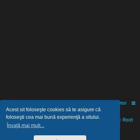
Acasă
Comunitate
Despre noi
Acest sit foloseşte cookies să te asigure că
foloseşti cea mai bună experienţă a sitului.
© 2021-2025 Powered by
FANGAMES
™
• Design by
Root
Învaţă mai mult...