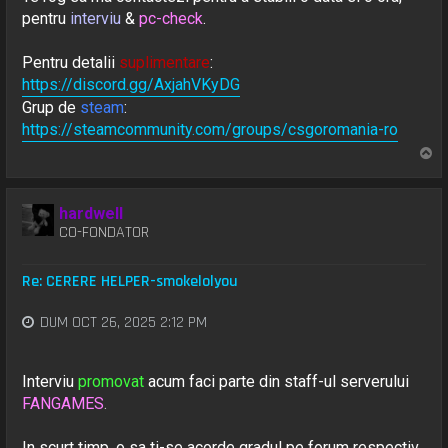
pentru
interviu
&
pc-check
.
Pentru detalii
suplimentare
:
https://discord.gg/AxjahVKyDG
Grup de
steam
:
https://steamcommunity.com/groups/csgoromania-ro
S
u
s
hardwell
CO-FONDATOR
Re: CERERE HELPER-smokelolyou
DUM OCT 26, 2025 2:12 PM
Interviu
promovat
acum faci parte din staff-ul serverului
FANGAMES
.
In scurt timp, o sa ti-se acorde gradul pe forum respectiv