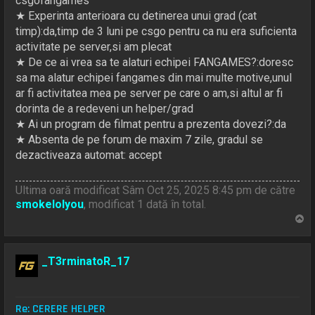
csgofangames
★ Experinta anterioara cu detinerea unui grad (cat
timp):da,timp de 3 luni pe csgo pentru ca nu era suficienta
activitate pe server,si am plecat
★ De ce ai vrea sa te alaturi echipei FANGAMES?:doresc
sa ma alatur echipei fangames din mai multe motive,unul
ar fi activitatea mea pe server pe care o am,si altul ar fi
dorinta de a redeveni un helper/grad
★ Ai un program de filmat pentru a prezenta dovezi?:da
★ Absenta de pe forum de maxim 7 zile, gradul se
dezactiveaza automat: accept
Ultima oară modificat Sâm Oct 25, 2025 8:45 pm de către
smokelolyou
, modificat 1 dată în total.
S
u
s
_T3rminatoR_17
Re: CERERE HELPER