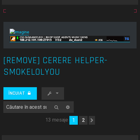
[REMOVE] CERERE HELPER-
SMOKELOLYOU
ÎNCUIAT
Căutare
Căutare avansată
13 mesaje
1
2
Următorul