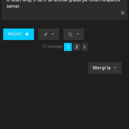
server.
S
u
s
ÎNCUIAT
13 mesaje
1
2
Următorul
Mergi la