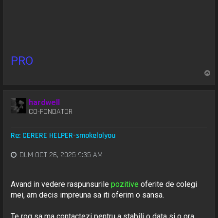
PRO
S
u
s
hardwell
CO-FONDATOR
Re: CERERE HELPER-smokelolyou
DUM OCT 26, 2025 9:35 AM
Avand in vedere raspunsurile
pozitive
oferite de colegi
mei, am decis impreuna sa iti oferim o sansa.
Te rog sa ma contactezi pentru a stabili o data si o ora,