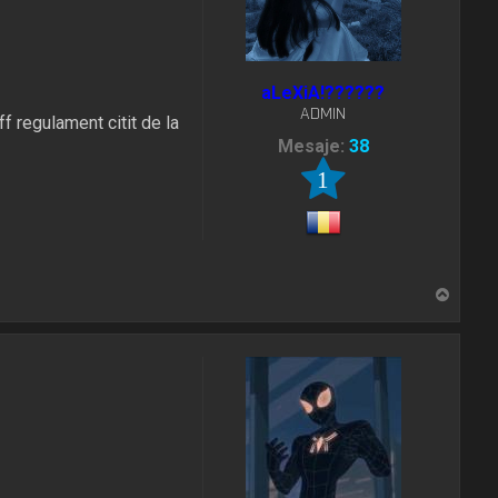
aLeXiA!??????
ADMIN
f regulament citit de la
Mesaje:
38
1
S
u
s