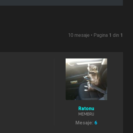
10 mesaje • Pagina
1
din
1
Ratonu
MEMBRU
Mesaje:
6