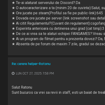
★ Te-ai alaturat serverului de Discord?:Da
★ O autocaracterizare a ta (minim 20 de cuvinte):Salut, su
★ Ore jucate pe steam(Profilul sa fie pe public-link):645
★ Dovada ore jucate pe server (link screenshot sau detali
★ Ai citit Regulamentul?(Cuvant din regulament):csgofa
★ Experinta anterioara cu detinerea unui grad (cat timp):3 
★ De ce ai vrea sa te alaturi echipei FANGAMES?:Vreau sa
★ Ai un program de filmat pentru a prezenta dovezi?:Da,
★ Absenta de pe forum de maxim 7 zile, gradul se dezac
Re: cerere helper-Ratonu
LUN OCT 27, 2025 7:58 PM
Salut Ratonu
Sunt bucuros ca vrei sa revii in staff, esti un baiat de tre