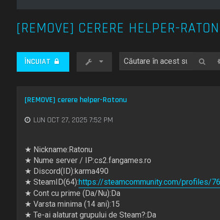
[REMOVE] CERERE HELPER-RATO
Cău
ÎNCUIAT
[REMOVE] cerere helper-Ratonu
LUN OCT 27, 2025 7:52 PM
★ Nickname:Ratonu
★ Nume server / IP:cs2.fangames.ro
★ Discord(ID):karma490
★ SteamID(64):
https://steamcommunity.com/profiles/
★ Cont cu prime (Da/Nu):Da
★ Varsta minima (14 ani):15
★ Te-ai alaturat grupului de Steam?:Da