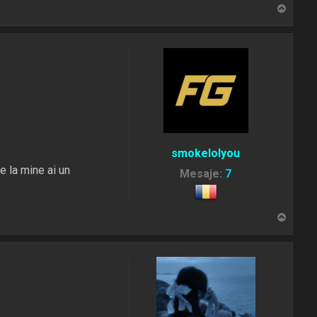
S
u
s
smokelolyou
e la mine ai un
Mesaje:
7
S
u
s