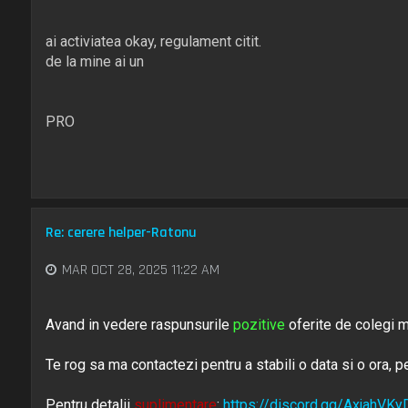
ai activiatea okay, regulament citit.
de la mine ai un
PRO
Re: cerere helper-Ratonu
MAR OCT 28, 2025 11:22 AM
Avand in vedere raspunsurile
pozitive
oferite de colegi m
Te rog sa ma contactezi pentru a stabili o data si o ora, p
Pentru detalii
suplimentare
:
https://discord.gg/AxjahVKy