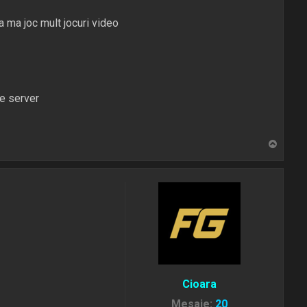
a ma joc mult jocuri video
pe server
S
u
s
Cioara
Mesaje:
20