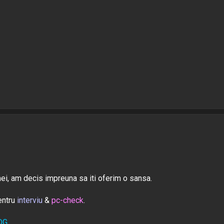
ei, am decis impreuna sa iti oferim o sansa.
entru
interviu
&
pc-check
.
DG