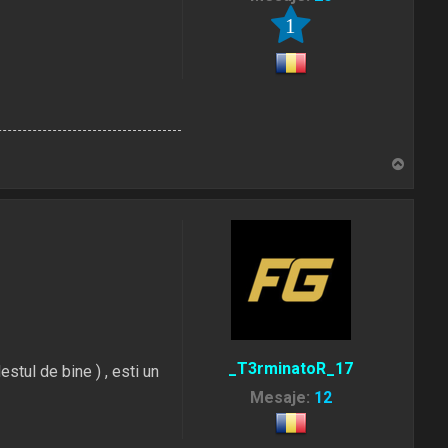
1
S
u
s
_T3rminatoR_17
estul de bine ) , esti un
Mesaje:
12