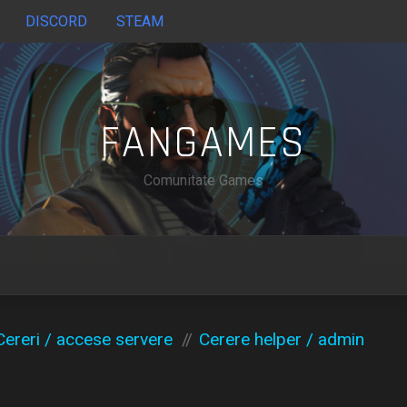
DISCORD
STEAM
FANGAMES
Comunitate Games
Cereri / accese servere
Cerere helper / admin