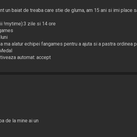
nt un baiat de treaba care stie de gluma, am 15 ani si imi place s
i !mytime):3 zile si 14 ore
ngames
luni
 ma alatur echipei fangames pentru a ajuta si a pastra ordinea 
 Medal
tiveaza automat: accept
aba de la mine ai un