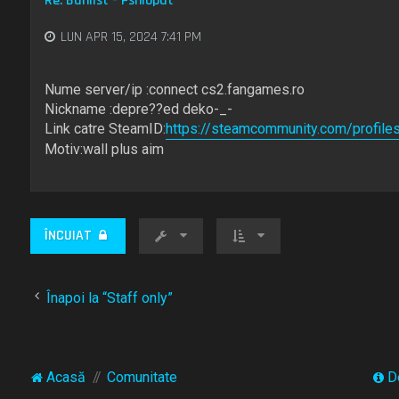
Re: Banlist - Pshiopat
LUN APR 15, 2024 7:41 PM
Nume server/ip :connect cs2.fangames.ro
Nickname :depre??ed deko-_-
Link catre SteamID:
https://steamcommunity.com/profi
Motiv:wall plus aim
ÎNCUIAT
Înapoi la “Staff only”
Acasă
Comunitate
D