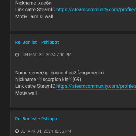
Nickname :хлеби
Link catre SteamID:
https://steamcommunity.com/profi
Motiv : aim si wall
Re: Banlist - Pshiopat
LUN MAR 25, 2024 7:00 PM
Nume server/ip :connect cs2.fangames.ro
Nickname :♡scorpion kin♡(69)
Link catre SteamID:
https://steamcommunity.com/profi
Motiv:wall
Re: Banlist - Pshiopat
JOI APR 04, 2024 10:36 PM