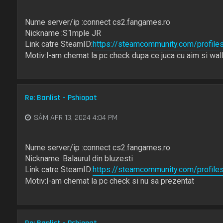
Nume server/ip :connect cs2.fangames.ro
Nickname :S1mple JR
Link catre SteamID:
https://steamcommunity.com/profi
Motiv:l-am chemat la pc check dupa ce juca cu aim si wall
Re: Banlist - Pshiopat
SÂM APR 13, 2024 4:04 PM
Nume server/ip :connect cs2.fangames.ro
Nickname :Balaurul din bluzesti
Link catre SteamID:
https://steamcommunity.com/profi
Motiv:l-am chemat la pc check si nu sa prezentat