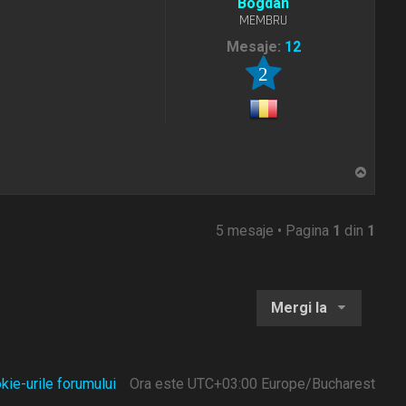
Bogdan
MEMBRU
Mesaje:
12
2
S
u
s
5 mesaje • Pagina
1
din
1
Mergi la
kie-urile forumului
Ora este UTC+03:00 Europe/Bucharest