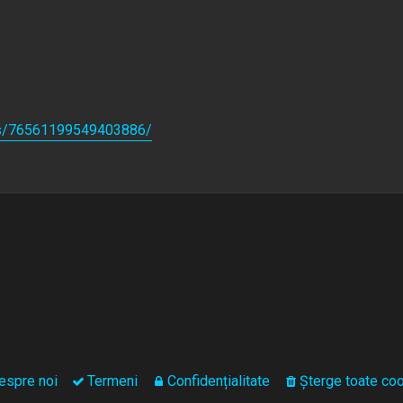
les/76561199549403886/
espre noi
Termeni
Confidențialitate
Şterge toate coo