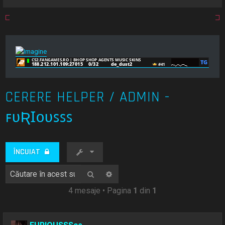
CERERE HELPER / ADMIN -
ꜰᴜƦꞮᴏᴜꜱꜱꜱ
ÎNCUIAT
Căutare
Căutare avansată
4 mesaje • Pagina
1
din
1