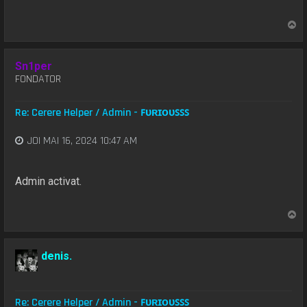
S
u
s
Sn1per
FONDATOR
Re: Cerere Helper / Admin - ꜰᴜʀɪᴏᴜꜱꜱꜱ
JOI MAI 16, 2024 10:47 AM
Admin activat.
S
u
s
denis.
Re: Cerere Helper / Admin - ꜰᴜʀɪᴏᴜꜱꜱꜱ