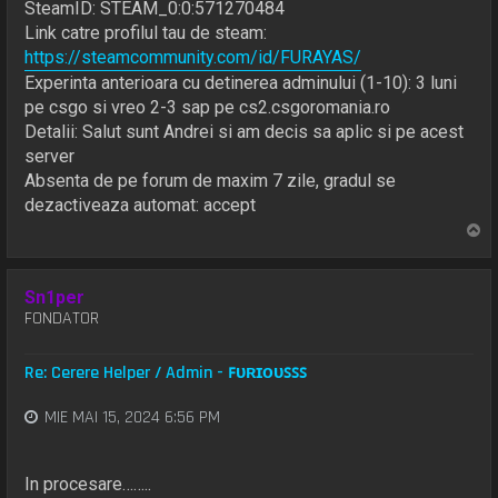
SteamID: STEAM_0:0:571270484
Link catre profilul tau de steam:
https://steamcommunity.com/id/FURAYAS/
Experinta anterioara cu detinerea adminului (1-10): 3 luni
pe csgo si vreo 2-3 sap pe cs2.csgoromania.ro
Detalii: Salut sunt Andrei si am decis sa aplic si pe acest
server
Absenta de pe forum de maxim 7 zile, gradul se
dezactiveaza automat: accept
S
u
s
Sn1per
FONDATOR
Re: Cerere Helper / Admin - ꜰᴜʀɪᴏᴜꜱꜱꜱ
MIE MAI 15, 2024 6:56 PM
In procesare……..