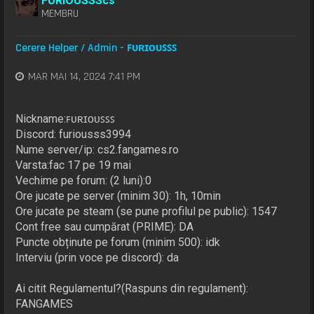
FURIOUSSScs
MEMBRU
Cerere Helper / Admin - ꜰᴜʀɪᴏᴜꜱꜱꜱ
MAR MAI 14, 2024 7:41 PM
Nickname:ꜰᴜʀɪᴏᴜꜱꜱꜱ
Discord: furiousss3994
Nume server/ip: cs2.fangames.ro
Varsta:fac 17 pe 19 mai
Vechime pe forum: (2 luni):0
Ore jucate pe server (minim 30): 1h, 10min
Ore jucate pe steam (se pune profilul pe public): 1547
Cont free sau cumpărat (PRIME): DA
Puncte obținute pe forum (minim 500): idk
Interviu (prin voce pe discord): da
Ai citit Regulamentul?(Raspuns din regulament):
FANGAMES