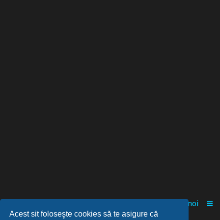
Acasă
Comunitate
Despre noi
Acest sit foloseşte cookies să te asigure că